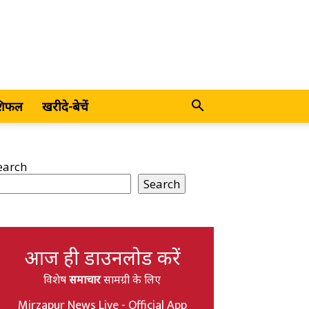
शिफल
खरीदे-बेचें
earch
Search
आज ही डाउनलोड करें
विशेष
समाचार
सामग्री के लिए
Mirzapur News Live - Official App