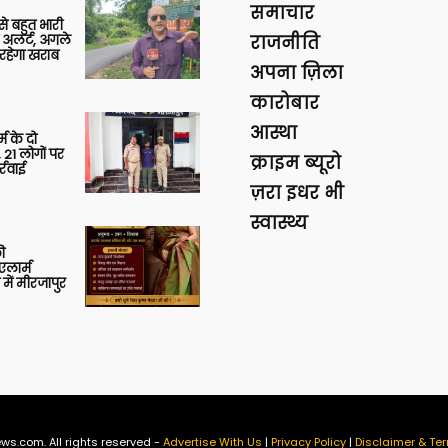
समाचार
 से बहुत भारी
 अलर्ट, अगले
राजनीति
रहेगा खराब
अपना ज़िला
कारोबार
आस्था
र्म के दो
 21 लोगों पर
क्राइम ब्यूरो
्रवाई
ज़रा इधर भी
स्वास्थ्य
ी
लार्म
में मीरजापुर
ws.com. All rights reserved -
Advertise With Us
|
Privacy Policy
|
Disclaimer & Ter