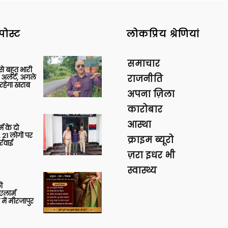
पोस्ट
लोकप्रिय श्रेणियां
समाचार
 से बहुत भारी
 अलर्ट, अगले
राजनीति
रहेगा खराब
अपना ज़िला
कारोबार
आस्था
र्म के दो
 21 लोगों पर
क्राइम ब्यूरो
्रवाई
ज़रा इधर भी
स्वास्थ्य
ी
लार्म
में मीरजापुर