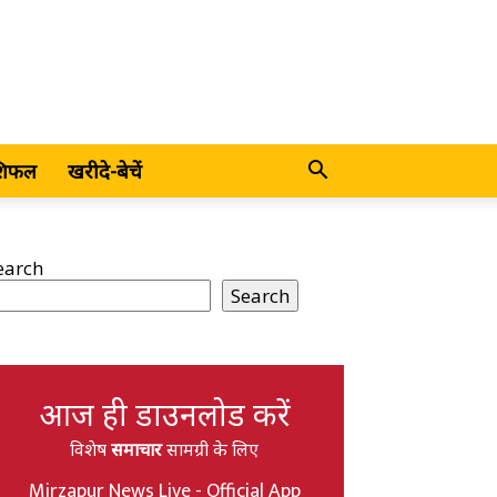
शिफल
खरीदे-बेचें
earch
Search
आज ही डाउनलोड करें
विशेष
समाचार
सामग्री के लिए
Mirzapur News Live - Official App