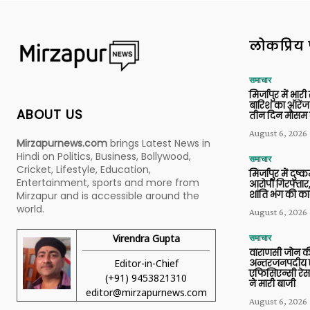
लोकप्रिय 
समाचार
मिर्जापुर में भारी
बारिश का ऑरेंज
ABOUT US
तीन दिन मौसम 
August 6, 2026
Mirzapurnews.com
brings Latest News in
Hindi on Politics, Business, Bollywood,
समाचार
Cricket, Lifestyle, Education,
मिर्जापुर में दुष्क
Entertainment, sports and more from
आरोपी गिरफ्तार,
शांति भंग की कार
Mirzapur and is accessible around the
world.
August 6, 2026
Virendra Gupta
समाचार
वाराणसी जोन क
Editor-in-Chief
अन्तरजनपदीय ए
एफिसिएन्सी रेस 
(+91) 9453821310
ने मारी बाजी
editor@mirzapurnews.com
August 6, 2026