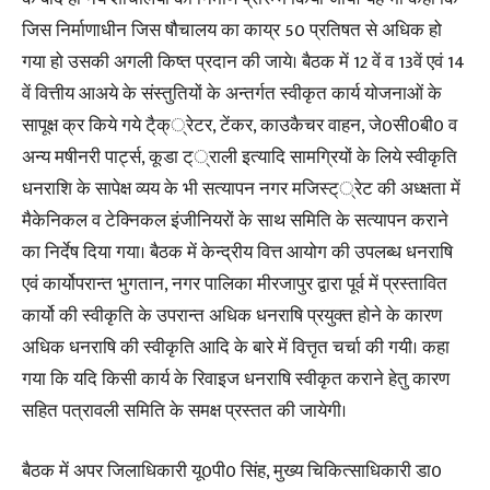
जिस निर्माणाधीन जिस षौचालय का काय्र 50 प्रतिषत से अधिक हो
गया हो उसकी अगली किष्त प्रदान की जाये। बैठक में 12 वें व 13वें एवं 14
वें वित्तीय आअये के संस्तुतियों के अन्तर्गत स्वीकृत कार्य योजनाओं के
सापूक्ष क्र किये गये टै्क््रेटर, टेंकर, काउकैचर वाहन, जे0सी0बी0 व
अन्य मषीनरी पार्ट्स, कूडा ट््राली इत्यादि सामग्रियों के लिये स्वीकृति
धनराशि के सापेक्ष व्यय के भी सत्यापन नगर मजिस्ट््रेट की अध्क्षता में
मैकेनिकल व टेक्निकल इंजीनियरों के साथ समिति के सत्यापन कराने
का निर्देष दिया गया। बैठक में केन्द्रीय वित्त आयोग की उपलब्ध धनराषि
एवं कार्योपरान्त भुगतान, नगर पालिका मीरजापुर द्वारा पूर्व में प्रस्तावित
कार्यो की स्वीकृति के उपरान्त अधिक धनराषि प्रयुक्त होने के कारण
अधिक धनराषि की स्वीकृति आदि के बारे में वित्तृत चर्चा की गयी। कहा
गया कि यदि किसी कार्य के रिवाइज धनराषि स्वीकृत कराने हेतु कारण
सहित पत्रावली समिति के समक्ष प्रस्तत की जायेगी।
बैठक में अपर जिलाधिकारी यू0पी0 सिंह, मुख्य चिकित्साधिकारी डा0