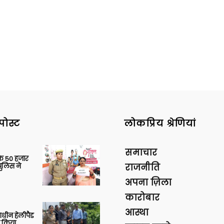
पोस्ट
लोकप्रिय श्रेणियां
समाचार
के 50 हजार
पुलिस ने
राजनीति
अपना ज़िला
कारोबार
आस्था
णाधीन हेलीपैड
े किया