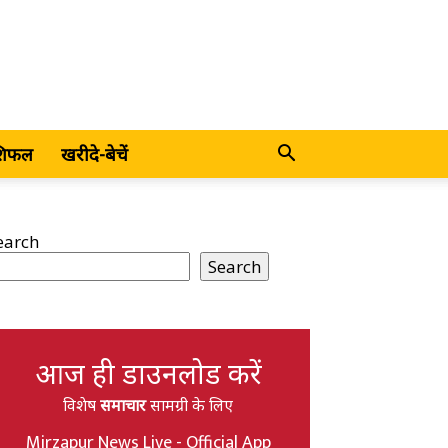
शिफल
खरीदे-बेचें
earch
Search
आज ही डाउनलोड करें
विशेष
समाचार
सामग्री के लिए
Mirzapur News Live - Official App