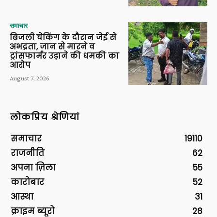
समाचार
बिजली चेकिंग के दौरान जेई से
अभद्रता, जान से मारने व
ट्रांसफार्मर उड़ाने की धमकी का
आरोप
August 7, 2026
लोकप्रिय श्रेणियां
समाचार
19110
राजनीति
62
अपना ज़िला
55
कारोबार
52
आस्था
31
क्राइम ब्यूरो
28