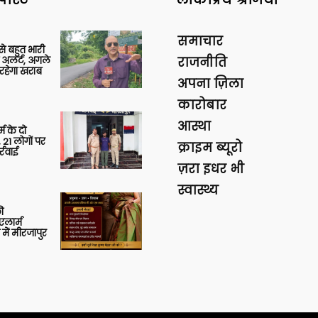
समाचार
 से बहुत भारी
 अलर्ट, अगले
राजनीति
रहेगा खराब
अपना ज़िला
कारोबार
आस्था
र्म के दो
 21 लोगों पर
क्राइम ब्यूरो
्रवाई
ज़रा इधर भी
स्वास्थ्य
ी
लार्म
में मीरजापुर