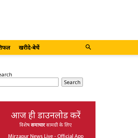
शिफल
खरीदे-बेचें
earch
Search
आज ही डाउनलोड करें
विशेष
समाचार
सामग्री के लिए
Mirzapur News Live - Official App