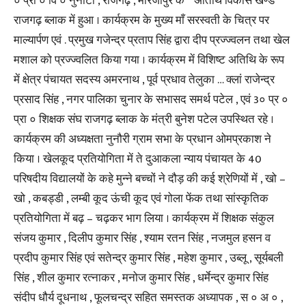
० प्रा ० वि ० नुनौटी , राजगढ़ , मीरजापुर के ” अतिथि विकास खण्ड
राजगढ़ ब्लाक में हुआ । कार्यक्रम के मुख्य माँ सरस्वती के चित्र पर
माल्यार्पण एवं . प्रमुख गजेन्द्र प्रताप सिंह द्वारा दीप प्रज्ज्वलन तथा खेल
मशाल को प्रज्ज्वलित किया गया । कार्यक्रम में विशिष्ट अतिथि के रूप
में क्षेत्र पंचायत सदस्य अमरनाथ , पूर्व प्रधाव तेलुका … क्लां राजेन्द्र
प्रसाद सिंह , नगर पालिका चुनार के सभासद समर्थ पटेल , एवं 3० प्र ०
प्रा ० शिक्षक संघ राजगढ़ ब्लाक के मंत्री बुनेश पटेल उपस्थित रहे ।
कार्यक्रम की अध्यक्षता नुनौरी ग्राम सभा के प्रधान ओमप्रकाश ने
किया । खेलकूद प्रतियोगिता में ते दुआकला न्याय पंचायत के 40
परिषदीय विद्यालयों के कहे मुन्ने बच्चों ने दौड़ की कई श्रेणियों में , खो –
खो , कबड्डी , लम्बी कूद ऊंची कूद एवं गोला फेंक तथा सांस्कृतिक
प्रतियोगिता में बढ़ – चढ़कर भाग लिया । कार्यक्रम में शिक्षक संकुल
संजय कुमार , दिलीप कुमार सिंह , श्याम रतन सिंह , नजमुल हसन व
प्रदीप कुमार सिंह एवं सतेन्द्र कुमार सिंह , महेश कुमार , उब्लू , सूर्यबली
सिंह , शील कुमार रत्नाकर , मनोज कुमार सिंह , धर्मेन्द्र कुमार सिंह
संदीप धौर्य दूधनाथ , फूलचन्द्र सहित समस्तक अध्यापक , स ० अ ० ,