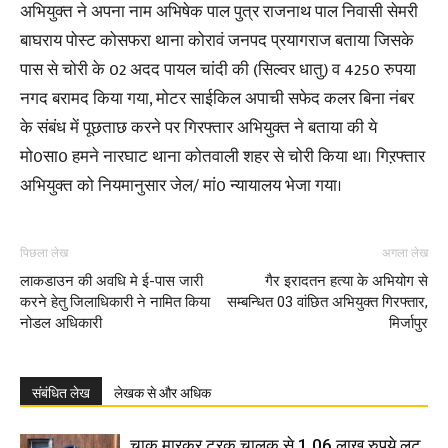
अभियुक्त ने अपना नाम अभिषेक पाल पुत्र राजनाथ पाल निवासी सेमरी
बाघराय पोस्ट कोसफरा थाना कोरावं जनपद प्रयागराज बताया जिसके
पास से चोरी के 02 अदद पायल चांदी की (सिल्वर धातु) व 4250 रुपया
नगद बरामद किया गया, मोटर साईकिल अपाची सफेद कलर बिना नंबर
के संबंध में पूछताछ करने पर गिरफ्तार अभियुक्त ने बताया की ये
मो0सा0 हमने नारघाट थाना कोतवाली शहर से चोरी किया था। गिऱफ्तार
अभियुक्त को नियमानुसार जेल/ मां0 न्यायालय भेजा गया।
पिछला लेख
अगला लेख
लाकडाउन की अवधि मे ई-पास जारी
गैर इरादतन हत्या के अभियोग से
करने हेतु जिलाधिकारी ने नामित किया
सम्बन्धित 03 वांछित अभियुक्त गिरफ्तार,
नोडल अधिकारी
मिर्जापुर
संबंधित लेख
लेखक से और अधिक
चाकू मारकर ट्रक चालक से 1.06 लाख रुपये लूट