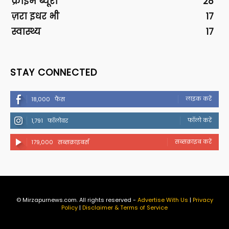
क्राइम ब्यूरो
28
ज़रा इधर भी
17
स्वास्थ्य
17
STAY CONNECTED
लाइक करें
18,000
फैंस
फॉलो करें
1,791
फॉलोवर
सब्सक्राइब करें
179,000
सब्सक्राइबर्स
© Mirzapurnews.com. All rights reserved -
Advertise With Us
|
Privacy
Policy
|
Disclaimer & Terms of Service