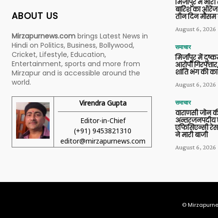
मिर्जापुर में भारी
बारिश का ऑरेंज
ABOUT US
तीन दिन मौसम 
August 6, 2026
Mirzapurnews.com
brings Latest News in
Hindi on Politics, Business, Bollywood,
समाचार
Cricket, Lifestyle, Education,
मिर्जापुर में दुष्क
Entertainment, sports and more from
आरोपी गिरफ्तार,
शांति भंग की कार
Mirzapur and is accessible around the
world.
August 6, 2026
Virendra Gupta
समाचार
वाराणसी जोन क
Editor-in-Chief
अन्तरजनपदीय ए
एफिसिएन्सी रेस 
(+91) 9453821310
ने मारी बाजी
editor@mirzapurnews.com
August 6, 2026
© Mirzapurne