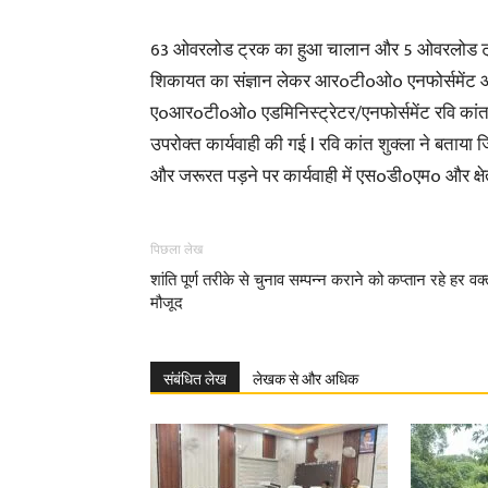
63 ओवरलोड ट्रक का हुआ चालान और 5 ओवरलोड ट्रक 
शिकायत का संज्ञान लेकर आरoटीoओo एनफोर्समेंट ओपी सि
एoआरoटीoओo एडमिनिस्ट्रेटर/एनफोर्समेंट रवि कांत शुक्
उपरोक्त कार्यवाही की गई l रवि कांत शुक्ला ने बताया ज
और जरूरत पड़ने पर कार्यवाही में एसoडीoएमo और क्षे
पिछला लेख
शांति पूर्ण तरीके से चुनाव सम्पन्न कराने को कप्तान रहे हर वक्
मौजूद
संबंधित लेख
लेखक से और अधिक