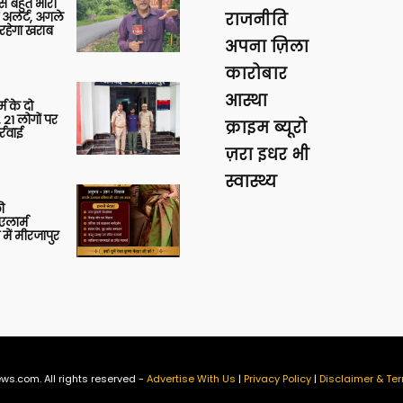
 से बहुत भारी
 अलर्ट, अगले
राजनीति
रहेगा खराब
अपना ज़िला
कारोबार
आस्था
र्म के दो
 21 लोगों पर
क्राइम ब्यूरो
्रवाई
ज़रा इधर भी
स्वास्थ्य
ी
लार्म
में मीरजापुर
ws.com. All rights reserved -
Advertise With Us
|
Privacy Policy
|
Disclaimer & Ter