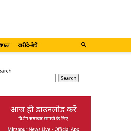
शिफल
खरीदे-बेचें
earch
Search
आज ही डाउनलोड करें
विशेष
समाचार
सामग्री के लिए
Mirzapur News Live - Official App