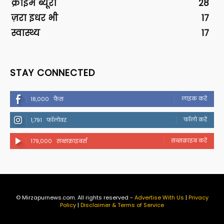
क्राइम ब्यूरो
28
ज़रा इधर भी
17
स्वास्थ्य
17
STAY CONNECTED
लाइक करें
18,000
फैंस
फॉलो करें
1,791
फॉलोवर
सब्सक्राइब करें
179,000
सब्सक्राइबर्स
© Mirzapurnews.com. All rights reserved -
Advertise With Us
|
Privacy
Policy
|
Disclaimer & Terms of Service