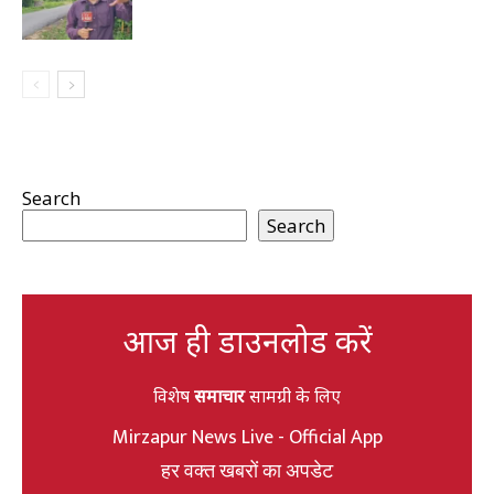
Search
Search
आज ही डाउनलोड करें
विशेष
समाचार
सामग्री के लिए
Mirzapur News Live - Official App
हर वक्त खबरों का अपडेट