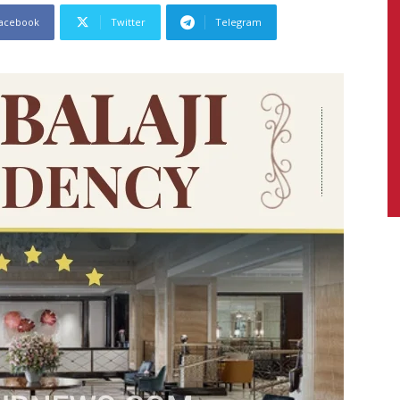
acebook
Twitter
Telegram
News,
Latest
News