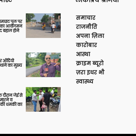
पोस्ट
लोकप्रिय श्रेणियां
समाचार
आमघाट पुल पर
ों का आवागमन
राजनीति
द बहाल होने
अपना ज़िला
कारोबार
आस्था
र ऑडियो
क्राइम ब्यूरो
थाने का मुख्य
ज़रा इधर भी
स्वास्थ्य
 दौरान जेई से
 मारने व
ाने की धमकी का