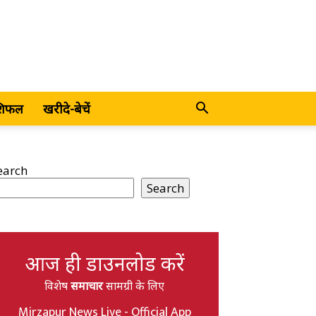
शिफल
खरीदे-बेचें
earch
Search
आज ही डाउनलोड करें
विशेष
समाचार
सामग्री के लिए
Mirzapur News Live - Official App