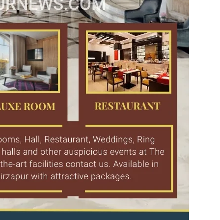
in
Hindi,
Today
Hindi