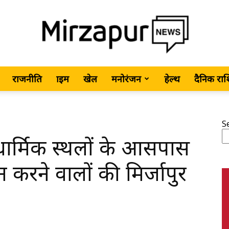
राजनीति
क्राइम
खेल
मनोरंजन
हेल्थ
दैनिक रा
MirzapurNews.com
S
र्मिक स्थलों के आसपास
•
 करने वालों की मिर्जापुर
Hindi