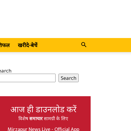
शिफल
खरीदे-बेचें
earch
Search
आज ही डाउनलोड करें
विशेष
समाचार
सामग्री के लिए
Mirzapur News Live - Official App