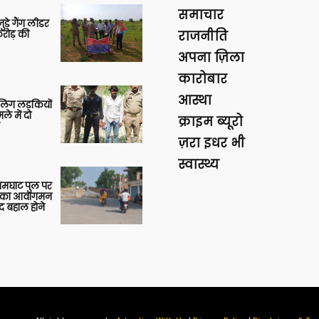
समाचार
ुड़े गैंग लीडर
रोड़ की
राजनीति
अपना ज़िला
कारोबार
आस्था
बालिग लड़कियों
े में दो
क्राइम ब्यूरो
ज़रा इधर भी
स्वास्थ्य
आमघाट पुल पर
ों का आवागमन
द बहाल होने