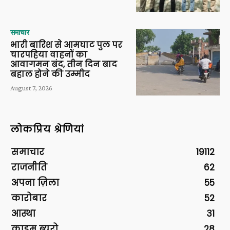
समाचार
भारी बारिश से आमघाट पुल पर
चारपहिया वाहनों का
आवागमन बंद, तीन दिन बाद
बहाल होने की उम्मीद
August 7, 2026
लोकप्रिय श्रेणियां
समाचार
19112
राजनीति
62
अपना ज़िला
55
कारोबार
52
आस्था
31
क्राइम ब्यूरो
28