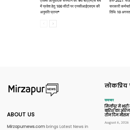
एपेक्स आयुर्वेदिक संस्थान को 9वीं बीएएमएस बैच
हज-2027: सऊदी 
में प्रवेश हेतु 100 सीटों पर एनसीआईएसएम की
सरकारी कर्मचार
अनुमति प्राप्त*
तिथि 10 अगस्त
लोकप्रिय 
समाचार
मिर्जापुर में भारी
बारिश का ऑरेंज
ABOUT US
तीन दिन मौसम 
August 6, 2026
Mirzapurnews.com
brings Latest News in