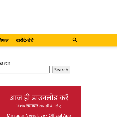
शिफल
खरीदे-बेचें
earch
Search
आज ही डाउनलोड करें
विशेष
समाचार
सामग्री के लिए
Mirzapur News Live - Official App