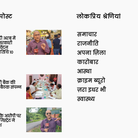
पोस्ट
लोकप्रिय श्रेणियां
समाचार
 अरब में
ु सरकारी
राजनीति
आवेदन
 तिथि 10
अपना ज़िला
कारोबार
आस्था
क्राइम ब्यूरो
ी बैंक की
 बैठक संपन्न
ज़रा इधर भी
स्वास्थ्य
या के आरोपी पर
स्ट्रेट ने
श