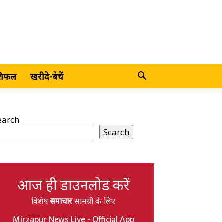
शिफल
खरीदे-बेचें
earch
Search
आज ही डाउनलोड करें
विशेष
समाचार
सामग्री के लिए
Mirzapur News Live - Official App