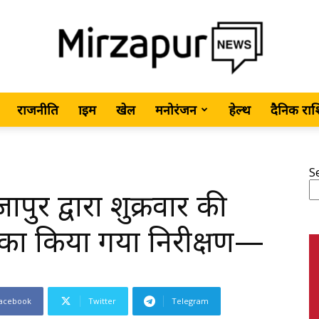
राजनीति
क्राइम
खेल
मनोरंजन
हेल्थ
दैनिक रा
MirzapurNews.com
S
ुर द्वारा शुक्रवार की
•
 का किया गया निरीक्षण—
acebook
Twitter
Telegram
Hindi