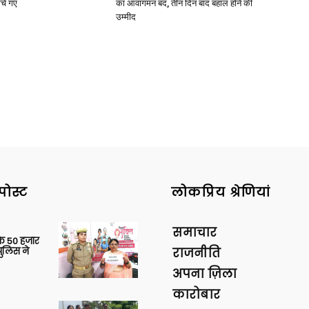
ोचे गए
का आवागमन बंद, तीन दिन बाद बहाल होने की
उम्मीद
पोस्ट
लोकप्रिय श्रेणियां
समाचार
के 50 हजार
पुलिस ने
राजनीति
अपना ज़िला
कारोबार