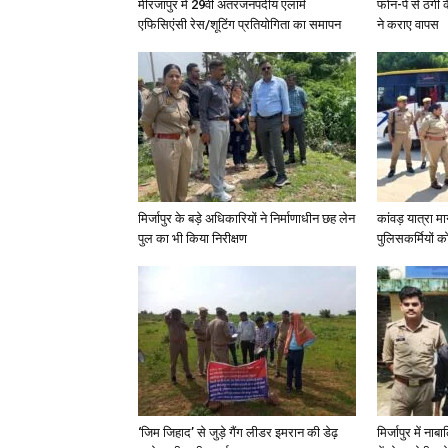
मीरजापुर में 29वीं अंतरजनपदीय एलार्म
फोन-पे से ठगी 
एफिसिएंसी रेस/शूटिंग प्रतियोगिता का समापन
ने कराए वापस
मिर्जापुर के बड़े अधिकारियों ने निर्माणाधीन छह लेन
कांवड़ यात्रा मा
पुल का भी किया निरीक्षण
पुलिसकर्मियों को 
‘जिम जिहाद’ से जुड़े गैंग लीडर इमरान की डेढ़
मिर्जापुर में न