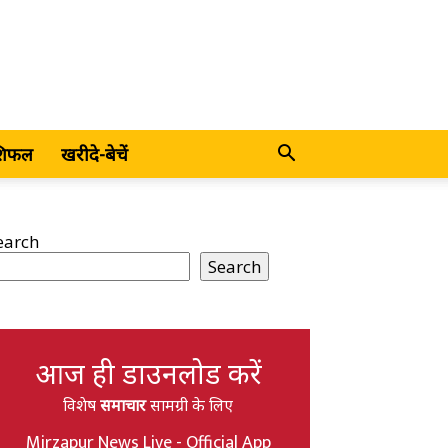
शिफल
खरीदे-बेचें
earch
Search
आज ही डाउनलोड करें
विशेष
समाचार
सामग्री के लिए
Mirzapur News Live - Official App