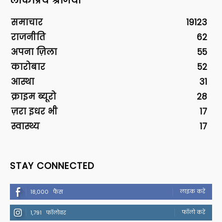
लोकप्रिय श्रेणियां
समाचार
19123
राजनीति
62
अपना ज़िला
55
कारोबार
52
आस्था
31
क्राइम ब्यूरो
28
ज़रा इधर भी
17
स्वास्थ्य
17
STAY CONNECTED
लाइक करें
18,000
फैंस
फॉलो करें
1,791
फॉलोवर