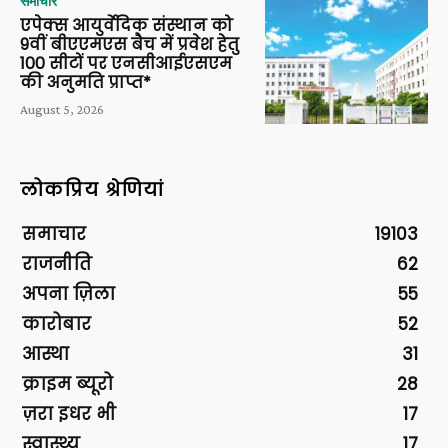
समाचार
एपेक्स आयुर्वेदिक संस्थान को
9वीं बीएएमएस बैच में प्रवेश हेतु
100 सीटों पर एनसीआईएसएम
की अनुमति प्राप्त*
August 5, 2026
लोकप्रिय श्रेणियां
समाचार
19103
राजनीति
62
अपना ज़िला
55
कारोबार
52
आस्था
31
क्राइम ब्यूरो
28
ज़रा इधर भी
17
स्वास्थ्य
17