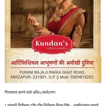
गिरफ्तारा करने वाले अधि०/कर्म0गणः
1. प्रभारी निरीक्षक ट्रैप टीम निरीक्षक विनय सिंह – भ्रमीरजापुर इकाई