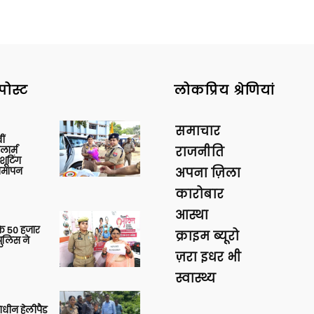
पोस्ट
लोकप्रिय श्रेणियां
समाचार
ीं
ार्म
राजनीति
शूटिंग
 समापन
अपना ज़िला
कारोबार
आस्था
के 50 हजार
क्राइम ब्यूरो
पुलिस ने
ज़रा इधर भी
स्वास्थ्य
णाधीन हेलीपैड