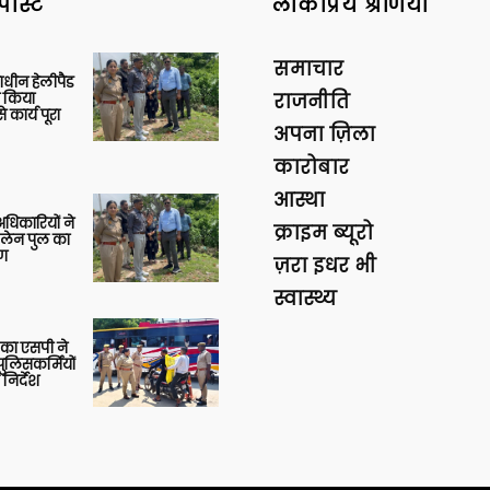
पोस्ट
लोकप्रिय श्रेणियां
समाचार
णाधीन हेलीपैड
े किया
राजनीति
 कार्य पूरा
अपना ज़िला
कारोबार
आस्था
 अधिकारियों ने
क्राइम ब्यूरो
 लेन पुल का
षण
ज़रा इधर भी
स्वास्थ्य
्ग का एसपी ने
पुलिसकर्मियों
 निर्देश