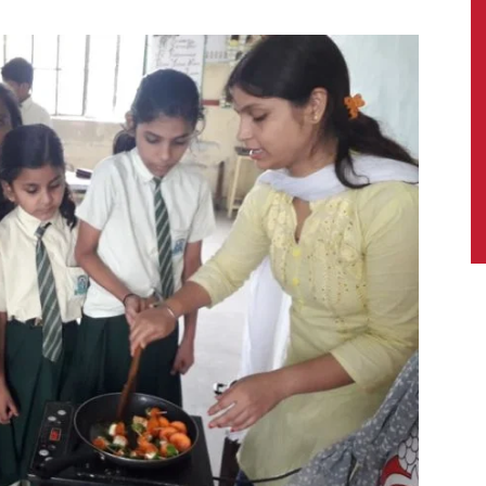
News,
Latest
News