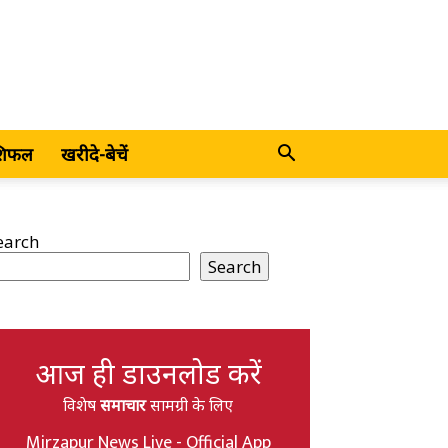
शिफल
खरीदे-बेचें
earch
Search
आज ही डाउनलोड करें
विशेष
समाचार
सामग्री के लिए
Mirzapur News Live - Official App