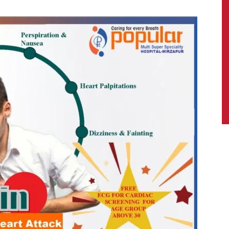
News,
Latest
News