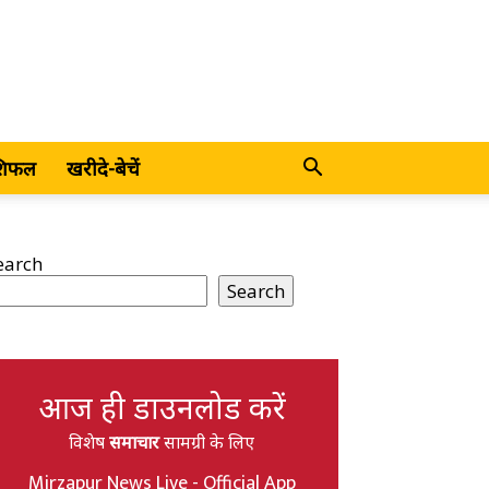
शिफल
खरीदे-बेचें
earch
Search
आज ही डाउनलोड करें
विशेष
समाचार
सामग्री के लिए
Mirzapur News Live - Official App