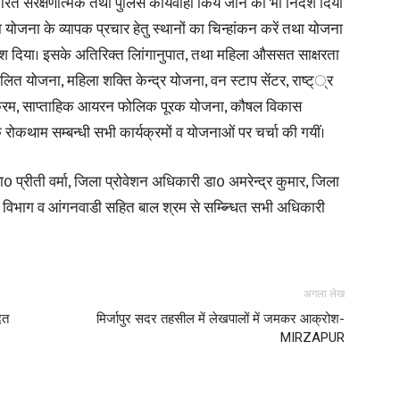
ित संरक्षणात्मक तथा पुलिस कार्यवाही किये जाने का भी निर्देश दिया
 योजना के व्यापक प्रचार हेतु स्थानों का चिन्हांकन करें तथा योजना
in
ेश दिया। इसके अतिरिक्त लिांगानुपात, तथा महिला औससत साक्षरता
ालित योजना, महिला शक्ति केन्द्र योजना, वन स्टाप सेंटर, राष्ट््र
ार्यक्रम, साप्ताहिक आयरन फोलिक पूरक योजना, कौषल विकास
रोकथाम सम्बन्धी सभी कार्यक्रमों व योजनाओं पर चर्चा की गयीं।
Hindi,
0 प्रीती वर्मा, जिला प्रोवेशन अधिकारी डा0 अमरेन्द्र कुमार, जिला
ा विभाग व आंगनवाडी सहित बाल श्रम से सम्ब्न्धित सभी अधिकारी
Today
अगला लेख
ित
मिर्जापुर सदर तहसील में लेखपालों में जमकर आक्रोश-
MIRZAPUR
Hindi