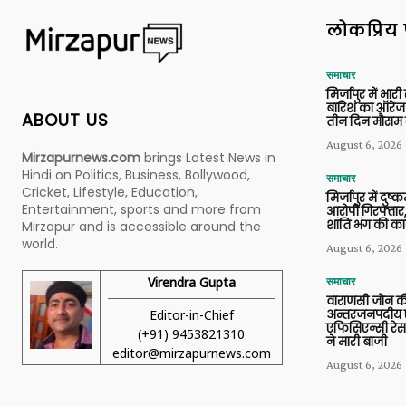
लोकप्रिय 
समाचार
मिर्जापुर में भारी
बारिश का ऑरेंज
ABOUT US
तीन दिन मौसम 
August 6, 2026
Mirzapurnews.com
brings Latest News in
Hindi on Politics, Business, Bollywood,
समाचार
Cricket, Lifestyle, Education,
मिर्जापुर में दुष्क
Entertainment, sports and more from
आरोपी गिरफ्तार,
शांति भंग की कार
Mirzapur and is accessible around the
world.
August 6, 2026
Virendra Gupta
समाचार
वाराणसी जोन क
Editor-in-Chief
अन्तरजनपदीय ए
एफिसिएन्सी रेस 
(+91) 9453821310
ने मारी बाजी
editor@mirzapurnews.com
August 6, 2026