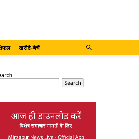
शिफल
खरीदे-बेचें
earch
Search
आज ही डाउनलोड करें
विशेष
समाचार
सामग्री के लिए
Mirzapur News Live - Official App