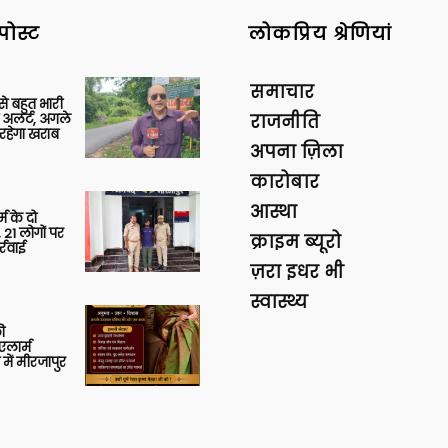
पोस्ट
लोकप्रिय श्रेणियां
समाचार
 से बहुत भारी
 अलर्ट, अगले
राजनीति
रहेगा खराब
अपना ज़िला
कारोबार
आस्था
र्म के दो
 21 लोगों पर
क्राइम ब्यूरो
्रवाई
ज़रा इधर भी
स्वास्थ्य
ी
लार्म
में मीरजापुर