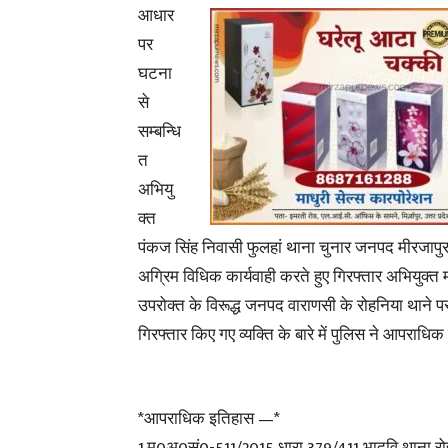
आधार
पर
घटना
से
सम्बन्धि
त
अभियु
क्त
पंकज सिंह निवासी फुलहां थाना चुनार जनपद मीरजापुर 
अग्रिम विधिक कार्यवाही करते हुए गिरफ्तार अभियुक्त 
उपरोक्त के विरूद्ध जनपद वाराणसी के रोहनिया थाने पर 
गिरफ्तार किए गए व्यक्ति के बारे में पुलिस ने आपराध
*आपराधिक इतिहास —*
1.मु0अ0सं0-511/2015 धारा 379/411 भादवि थाना 