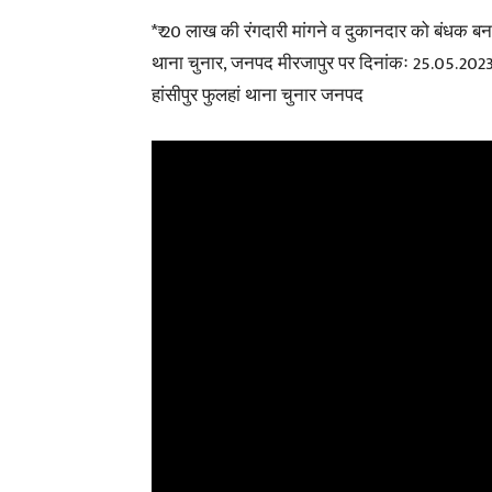
*₹ 20 लाख की रंगदारी मांगने व दुकानदार को बंधक 
थाना चुनार, जनपद मीरजापुर पर दिनांकः 25.05.2023 क
हांसीपुर फुलहां थाना चुनार जनपद