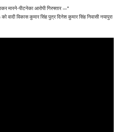
बनाकर मारने-पीटनेका आरोपी गिरफ्तार —*
ो वादी विकास कुमार सिंह पुत्र दिनेश कुमार सिंह निवासी नयापुरा
News
Paper