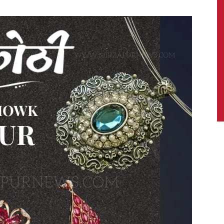
News,
Latest
News