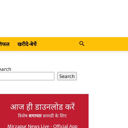
शिफल
खरीदे-बेचें
earch
Search
आज ही डाउनलोड करें
विशेष
समाचार
सामग्री के लिए
Mirzapur News Live - Official App