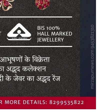
in
Hindi,
Today
Hindi