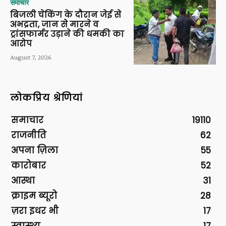
समाचार
बिजली चेकिंग के दौरान जेई से
अभद्रता, जान से मारने व
ट्रांसफार्मर उड़ाने की धमकी का
आरोप
August 7, 2026
लोकप्रिय श्रेणियां
समाचार
19110
राजनीति
62
अपना ज़िला
55
कारोबार
52
आस्था
31
क्राइम ब्यूरो
28
ज़रा इधर भी
17