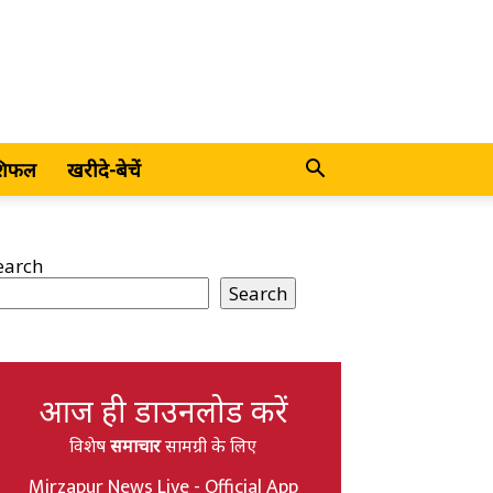
शिफल
खरीदे-बेचें
earch
Search
आज ही डाउनलोड करें
विशेष
समाचार
सामग्री के लिए
Mirzapur News Live - Official App