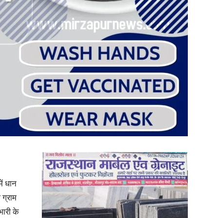
in
Hindi,
Today
में धान
 ग्राम
भारी के
Hindi