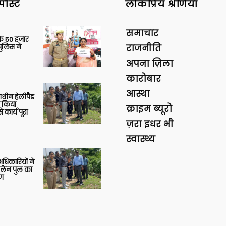
पोस्ट
लोकप्रिय श्रेणियां
समाचार
के 50 हजार
पुलिस ने
राजनीति
अपना ज़िला
कारोबार
आस्था
णाधीन हेलीपैड
े किया
क्राइम ब्यूरो
 कार्य पूरा
ज़रा इधर भी
स्वास्थ्य
 अधिकारियों ने
 लेन पुल का
षण