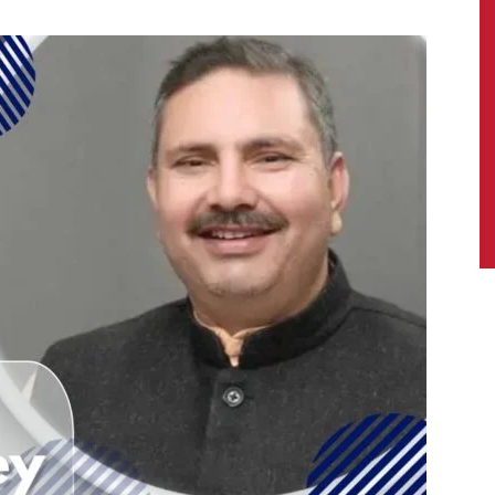
News,
Latest
News