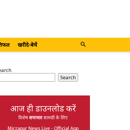
शिफल
खरीदे-बेचें
earch
Search
आज ही डाउनलोड करें
विशेष
समाचार
सामग्री के लिए
Mirzapur News Live - Official App