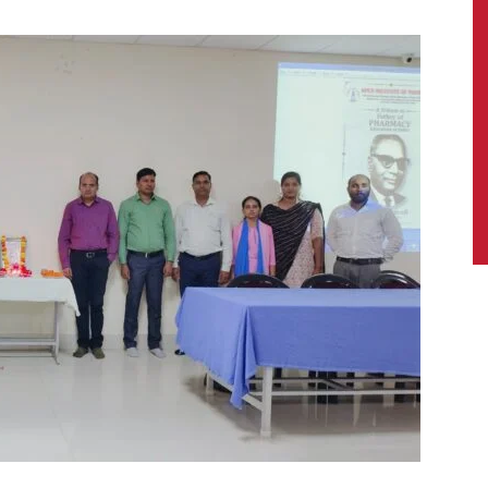
News,
Latest
News