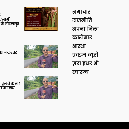
समाचार
ी
लार्म
राजनीति
में मीरजापुर
अपना ज़िला
कारोबार
आस्था
गा का जलस्तर
क्राइम ब्यूरो
ज़रा इधर भी
स्वास्थ्य
 चलते कक्षा 1
 विद्यालय