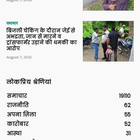
समाचार
बिजली चेकिंग के दौरान जेई से
अभद्रता, जान से मारने व
ट्रांसफार्मर उड़ाने की धमकी का
आरोप
August 7, 2026
लोकप्रिय श्रेणियां
समाचार
19110
राजनीति
62
अपना ज़िला
55
कारोबार
52
आस्था
31