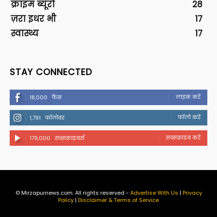
क्राइम ब्यूरो
28
ज़रा इधर भी
17
स्वास्थ्य
17
STAY CONNECTED
लाइक करें
18,000
फैंस
फॉलो करें
1,791
फॉलोवर
सब्सक्राइब करें
179,000
सब्सक्राइबर्स
© Mirzapurnews.com. All rights reserved -
Advertise With Us
|
Privacy
Policy
|
Disclaimer & Terms of Service