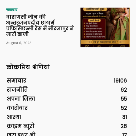
समाचार
वाराणसी जोन की
अन्तरजनपदीय एलार्म
एफिसिएन्सी रेस में मीरजापुर ने
मारी बाजी
August 6, 2026
लोकप्रिय श्रेणियां
समाचार
19106
राजनीति
62
अपना ज़िला
55
कारोबार
52
आस्था
31
क्राइम ब्यूरो
28
ज़रा इधर भी
17