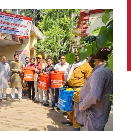
News,
Latest
News