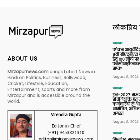
लोकप्रिय 
समाचार
एपेक्स आयुर्वेद
9वीं बीएएमएस बैच
ABOUT US
हेतु 100 सीटों पर
एनसीआईएसएम 
प्राप्त*
Mirzapurnews.com
brings Latest News in
August 5, 2026
Hindi on Politics, Business, Bollywood,
Cricket, Lifestyle, Education,
समाचार
Entertainment, sports and more from
हज-2027: सऊदी
Mirzapur and is accessible around the
प्रतिनियुक्ति हेत
world.
कर्मचारियों से 
आमंत्रित, अंतिम
अगस्त
Virendra Gupta
August 5, 2026
Editor-in-Chief
(+91) 9453821310
समाचार
editor@mirzapurnews.com
मिर्जापुर: सहकार