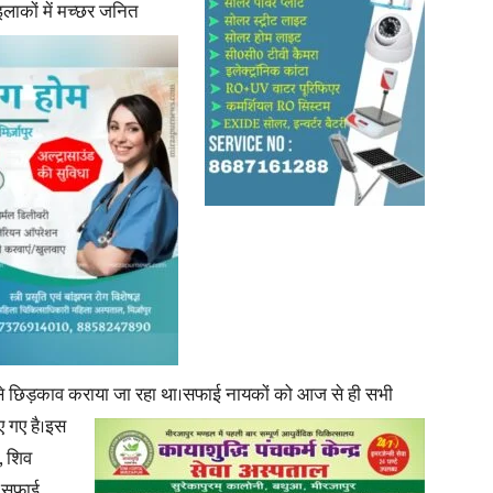
लाकों में
मच्छर जनित
News
Paper
्यम से छिड़काव कराया जा रहा था।सफाई नायकों को आज से ही सभी
िए गए है।इस
 शिव
ा,सफाई