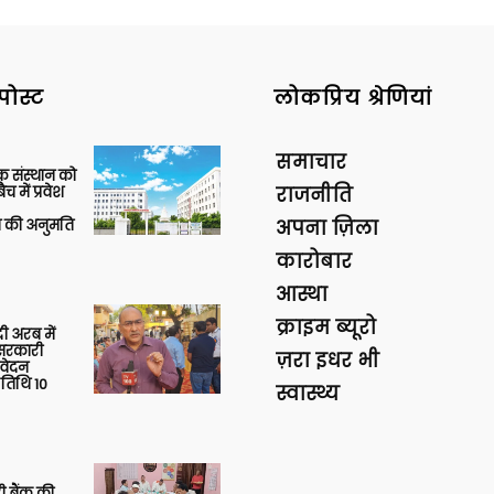
पोस्ट
लोकप्रिय श्रेणियां
समाचार
िक संस्थान को
 में प्रवेश
राजनीति
की अनुमति
अपना ज़िला
कारोबार
आस्था
क्राइम ब्यूरो
 अरब में
ु सरकारी
ज़रा इधर भी
आवेदन
 तिथि 10
स्वास्थ्य
ी बैंक की