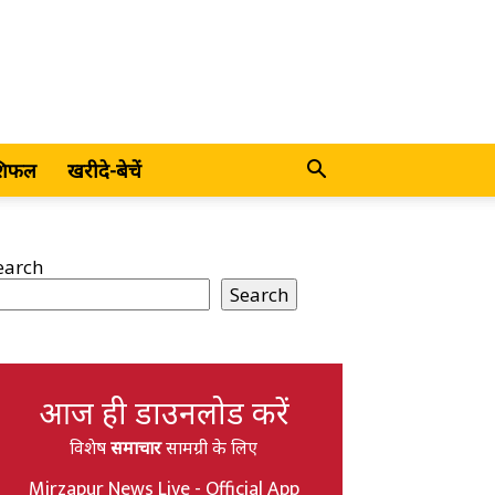
शिफल
खरीदे-बेचें
earch
Search
आज ही डाउनलोड करें
विशेष
समाचार
सामग्री के लिए
Mirzapur News Live - Official App