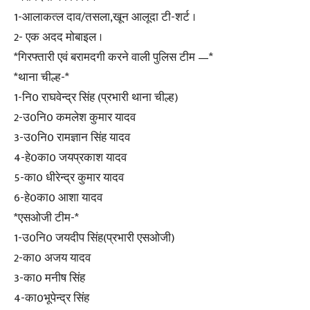
1-आलाकत्ल दाव/तसला,खून आलूदा टी-शर्ट ।
2- एक अदद मोबाइल ।
*गिरफ्तारी एवं बरामदगी करने वाली पुलिस टीम —*
*थाना चील्ह-*
1-नि0 राघवेन्द्र सिंह (प्रभारी थाना चील्ह)
2-उ0नि0 कमलेश कुमार यादव
3-उ0नि0 रामज्ञान सिंह यादव
4-हे0का0 जयप्रकाश यादव
5-का0 धीरेन्द्र कुमार यादव
6-हे0का0 आशा यादव
*एसओजी टीम-*
1-उ0नि0 जयदीप सिंह(प्रभारी एसओजी)
2-का0 अजय यादव
3-का0 मनीष सिंह
4-का0भूपेन्द्र सिंह