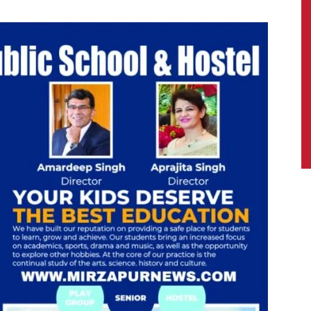
News,
Latest
News