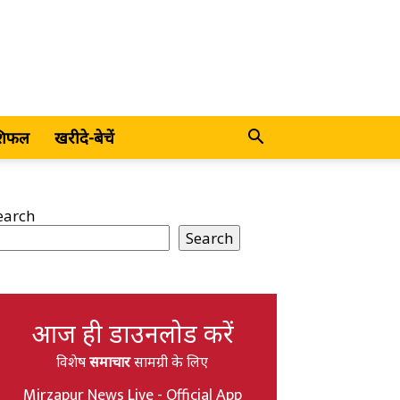
शिफल
खरीदे-बेचें
earch
Search
आज ही डाउनलोड करें
विशेष
समाचार
सामग्री के लिए
Mirzapur News Live - Official App