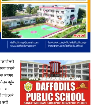
News
Paper
ं कार्यालयो
्चित कराने
वान्ह लगभग
यालय पहुॅच
ा गया।
ी पाये जाने
रा कड़ी