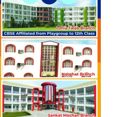
in
Hindi,
Today
Hindi