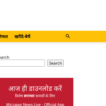
शिफल
खरीदे-बेचें
earch
Search
आज ही डाउनलोड करें
विशेष
समाचार
सामग्री के लिए
Mirzapur News Live - Official App