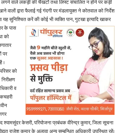
वाजों में लगने वाले लकड़ी की चैखटों तथा लिफ्ट संचालित न होने पर कड़ी
े वालों द्वारा फैलाई गई गंदगी पर मंडलायुक्त ने कोतवाल को निर्देश
था यह सुनिश्चित करें की कोई भी व्यक्ति पान, गुटखा इत्यादि
खाकर
वार के पास
था को
News
लगातार
ं पर
ै ।
र परिसर को
Paper
 निरीक्षण
ाधिकारी व
े कचहरी
नवीन
 नगर
द श्यामसुंदर केसरी, परियोजना प्रबंधक वीरेन्द्र कुमार, जिला सूचना
युत राजेश कुमार के अलावा अन्य सम्बन्धित अधिकारी उपस्थित रहें।