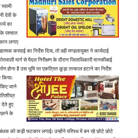
 स्वामी
नी देवी के
in
ार्य का
 के पश्चात
दुकान लगाए
त्मक करवाई का निर्देश दिया, तो वही मण्डलायुक्त ने कार्यदाई
Hindi,
कोतवाली मार्ग से पैदल निरीक्षण के दौरान जिलाधिकारी मानकीबाई
्माण होना है उस भूमि पर
एकत्रित कूड़ा तत्काल हटाने का निर्देश
 किया।
 किए जाने
अतिशीघ्र
Today
 देते हुए
िछाने के
रबंधक को कड़ी फटकार लगाई। उन्होंने परिपथ में बन रहे छोटे छोटे
Hindi