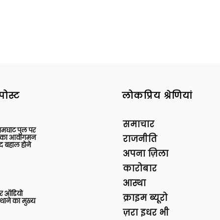
पोस्ट
लोकप्रिय श्रेणियां
समाचार
आमघाट पुल पर
ों का आवागमन
राजनीति
द बहाल होने
अपना ज़िला
कारोबार
आस्था
र ऑडियो
क्राइम ब्यूरो
थाने का मुख्य
ज़रा इधर भी