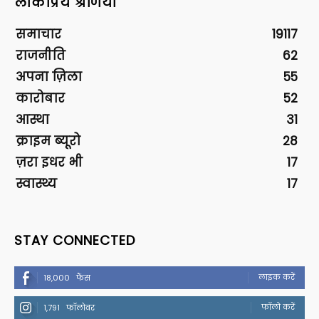
लोकप्रिय श्रेणियां
समाचार
19117
राजनीति
62
अपना ज़िला
55
कारोबार
52
आस्था
31
क्राइम ब्यूरो
28
ज़रा इधर भी
17
स्वास्थ्य
17
STAY CONNECTED
लाइक करें
18,000
फैंस
फॉलो करें
1,791
फॉलोवर