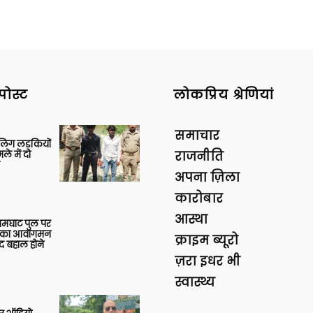
पोस्ट
लोकप्रिय श्रेणियां
समाचार
बालिग लड़कियों
े में दो
राजनीति
अपना ज़िला
कारोबार
आस्था
आमघाट पुल पर
ों का आवागमन
क्राइम ब्यूरो
द बहाल होने
ज़रा इधर भी
स्वास्थ्य