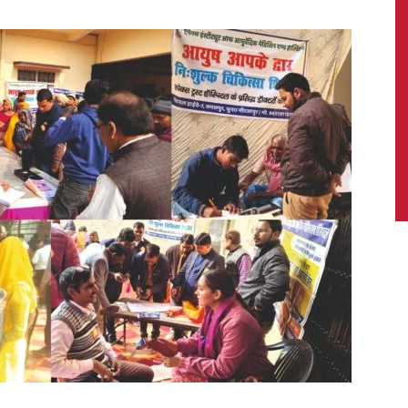
News,
Latest
News