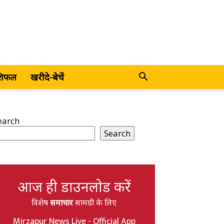
शिफल
खरीदे-बेचें
earch
Search
आज ही डाउनलोड करें
विशेष
समाचार
सामग्री के लिए
Mirzapur News Live - Official App