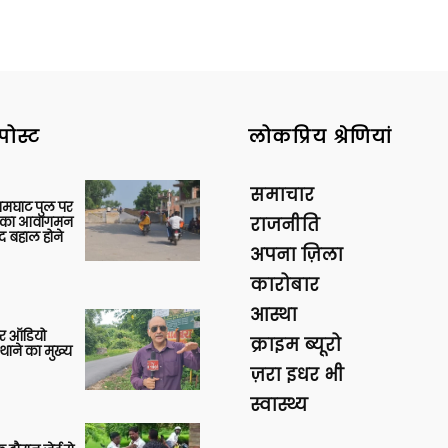
पोस्ट
लोकप्रिय श्रेणियां
समाचार
आमघाट पुल पर
ों का आवागमन
राजनीति
द बहाल होने
अपना ज़िला
कारोबार
आस्था
र ऑडियो
क्राइम ब्यूरो
थाने का मुख्य
ज़रा इधर भी
स्वास्थ्य