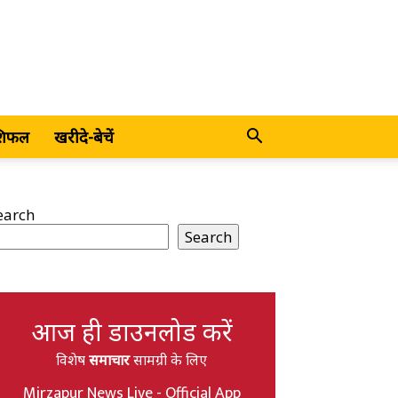
शिफल
खरीदे-बेचें
earch
Search
आज ही डाउनलोड करें
विशेष
समाचार
सामग्री के लिए
Mirzapur News Live - Official App