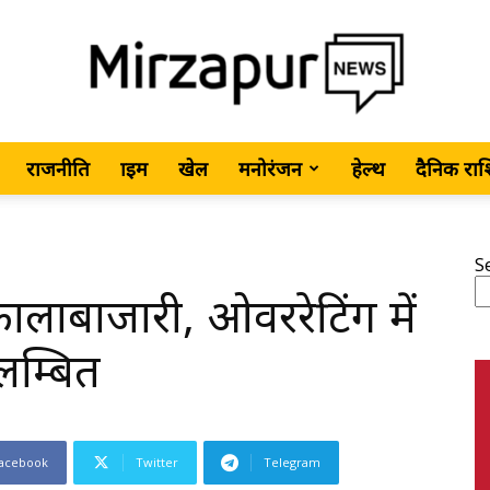
राजनीति
क्राइम
खेल
मनोरंजन
हेल्थ
दैनिक रा
MirzapurNews.com
S
कालाबाजारी, ओवररेटिंग में
•
लम्बित
acebook
Twitter
Telegram
Hindi