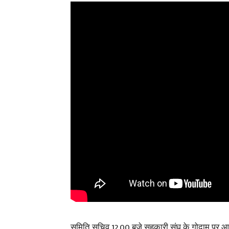
समिति सचिव 12.00 बजे सहकारी संघ के गोदाम पर आये,