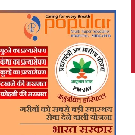
News,
Latest
News