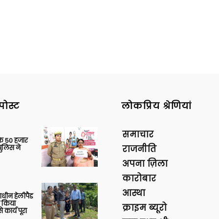
पोस्ट
लोकप्रिय श्रेणियां
समाचार
के 50 हजार
पुलिस ने
राजनीति
अपना ज़िला
कारोबार
आस्था
णाधीन हेलीपैड
े किया
क्राइम ब्यूरो
 कार्य पूरा