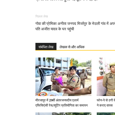
पिछला लेख
गोवा की प्रेमिका अनीता जनपद मिर्जापुर के मेउली गांव में अप
पति अजीत यादव के घर पहुंची
संबंधित लेख
लेखक से और अधिक
मीरजापुर में 29वीं अंतरजनपदीय एलार्म
फोन-पे से ठगी 
एफिसिएंसी रेस/शूटिंग प्रतियोगिता का समापन
ने कराए वापस