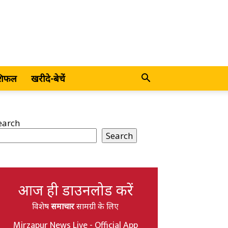
शिफल
खरीदे-बेचें
earch
Search
आज ही डाउनलोड करें
विशेष
समाचार
सामग्री के लिए
Mirzapur News Live - Official App