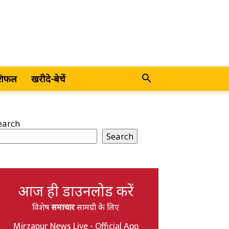
शिफल
खरीदे-बेचें
earch
Search
आज ही डाउनलोड करें
विशेष
समाचार
सामग्री के लिए
Mirzapur News Live - Official App