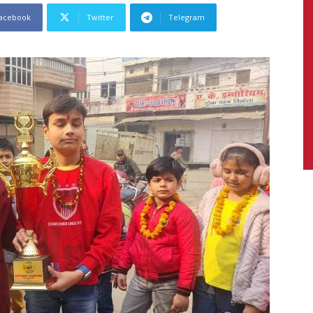
acebook
Twitter
Telegram
News,
Latest
News