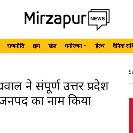
राजनीति
क्राइम
खेल
मनोरंजन
हेल्थ
दैनिक रा
MirzapurNews.com
S
रवाल ने संपूर्ण उत्तर प्रदेश
•
कर जनपद का नाम किया
Hindi