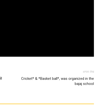
अगला लेख
से
Cricket* & *Basket ball*, was organized in the
bajaj school