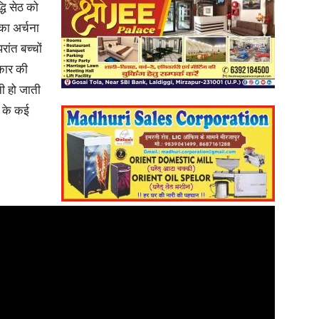
्धि सेठ को
िका अर्चना
रांत बच्चों
रकार की
 हो जाती
द के कई