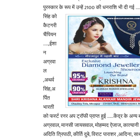
पुरस्कार के रूप में उन्हें
2100 की धनराशि भी दी गई …
सिंह को
कैटगरी
चैंपियन
…..,ईशा
न
अग्रवा
ल
,अथर्व
सिंह,अ
र्पित
भारती
को फर्स्ट रनर अप ट्रॉफी प्राप्त हुई ……केंद्र के अन्य बच
अग्रवाल, मानसी जायसवाल, मोहम्मद ऐजाज, कात्यानी सि
अदिति त्रिपाठी, कीर्ति दुबे, विराट पाराशर ,आदिना, सा