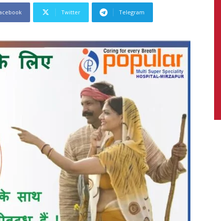
acebook
Twitter
Telegram
News,
Latest
News