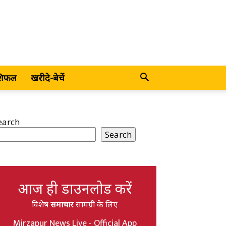
शिफल
खरीदे-बेचें
earch
Search
आज ही डाउनलोड करें
विशेष
समाचार
सामग्री के लिए
Mirzapur News Live - Official App