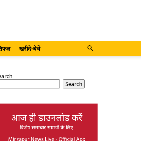
शिफल
खरीदे-बेचें
earch
Search
आज ही डाउनलोड करें
विशेष
समाचार
सामग्री के लिए
Mirzapur News Live - Official App