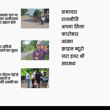
समाचार
आमघाट पुल पर
ों का आवागमन
राजनीति
द बहाल होने
अपना ज़िला
कारोबार
आस्था
र ऑडियो
क्राइम ब्यूरो
थाने का मुख्य
ज़रा इधर भी
स्वास्थ्य
 दौरान जेई से
 मारने व
ाने की धमकी का