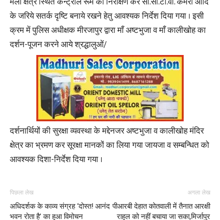
मेला क्षेत्र स्थित कन्ट्रोल रूम का निरीक्षण कर सी.सी.टी.वी. कैमरा आदि
के जरिये सतर्क दृष्टि बनाये रखने हेतु आवश्यक निर्देश दिया गया । इसी
क्रम में पुलिस अधीक्षक मीरजापुर द्वारा माँ अष्टभुजा व माँ कालीखोह का
दर्शन-पूजन करने आये श्रद्धालुओं/
दर्शनार्थियों की सुरक्षा व्यवस्था के मद्देनजर अष्टभुजा व कालीखोह मंदिर
क्षेत्र का भ्रमण कर सूरक्षा मानकों का लिया गया जायजा व सम्बन्धित को
आवश्यक दिशा-निर्देश दिया गया ।
पिछला लेख
अगला लेख
अधिदर्शक के काव्य संग्रह ‘दोस्त! आनंद
पीआरबी देहात कोतवाली में तैनात आरक्षी
भवन रोता है’ का हुआ विमोचन
राहुल को नहीं बचाया जा सका,मिर्जापुर