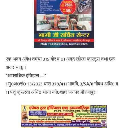
एक अदद अवैध तमंचा 315 बोर व 01 अदद खोखा कारतूस तथा एक
अदद चाकू ।
*आपराधिक इतिहास —*
1.मु0अ0सं0-13/2023 धारा 379/411 भादवि, 3/5A/8 गोवध अधि0 व
11 पशु क्रूरता अधि0 थाना को0शहर जनपद मीरजापुर ।