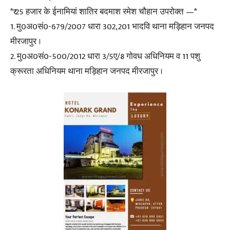
*₹ 25 हजार के ईनामियां शातिर बदमाश रमेश चौहान उपरोक्त —*
1. मु0अ0सं0-679/2007 धारा 302,201 भादवि थाना मड़िहान जनपद
मीरजापुर ।
2. मु0अ0सं0-500/2012 धारा 3/5ए/8 गोवध अधिनियम व 11 पशु
क्रूरता अधिनियम थाना मड़िहान जनपद मीरजापुर ।