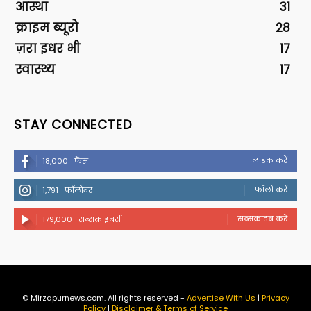
आस्था
31
क्राइम ब्यूरो
28
ज़रा इधर भी
17
स्वास्थ्य
17
STAY CONNECTED
लाइक करें
18,000
फैंस
फॉलो करें
1,791
फॉलोवर
सब्सक्राइब करें
179,000
सब्सक्राइबर्स
© Mirzapurnews.com. All rights reserved -
Advertise With Us
|
Privacy
Policy
|
Disclaimer & Terms of Service