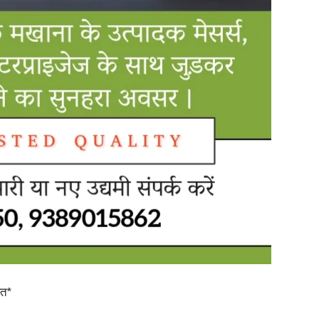
in
Hindi,
Today
बत*
Hindi