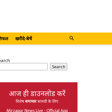
शिफल
खरीदे-बेचें
earch
Search
आज ही डाउनलोड करें
विशेष
समाचार
सामग्री के लिए
Mirzapur News Live - Official App