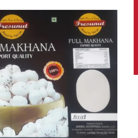
News,
Latest
News