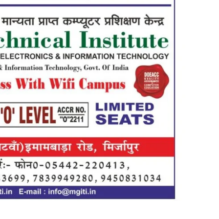
in
Hindi,
Today
Hindi