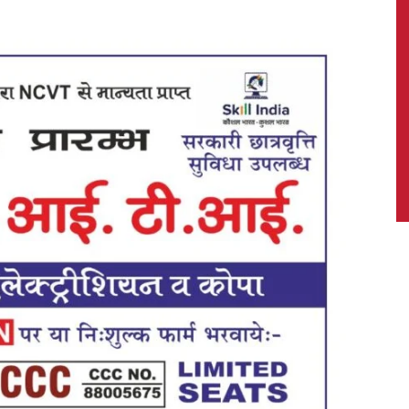
News,
Latest
News