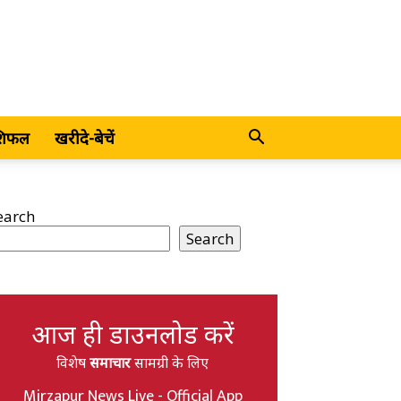
शिफल
खरीदे-बेचें
earch
Search
आज ही डाउनलोड करें
विशेष
समाचार
सामग्री के लिए
Mirzapur News Live - Official App