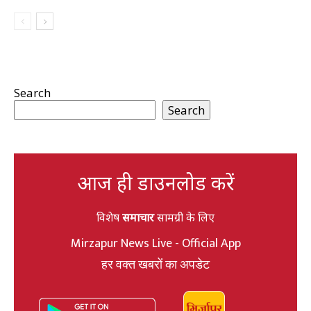
Search
Search
आज ही डाउनलोड करें
विशेष
समाचार
सामग्री के लिए
Mirzapur News Live - Official App
हर वक्त खबरों का अपडेट