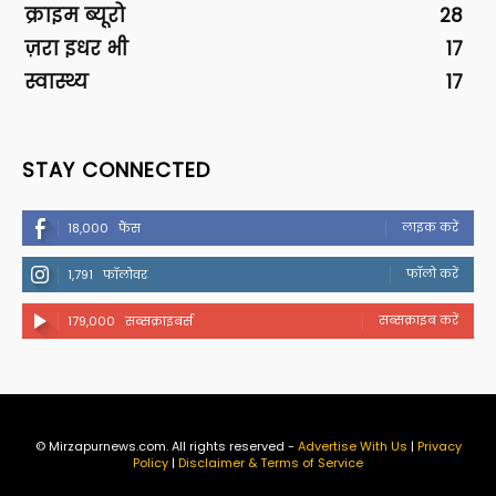
क्राइम ब्यूरो
28
ज़रा इधर भी
17
स्वास्थ्य
17
STAY CONNECTED
लाइक करें
18,000
फैंस
फॉलो करें
1,791
फॉलोवर
सब्सक्राइब करें
179,000
सब्सक्राइबर्स
© Mirzapurnews.com. All rights reserved -
Advertise With Us
|
Privacy
Policy
|
Disclaimer & Terms of Service