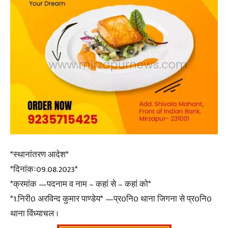
*स्थानांतरण आदेश*
*दिनांकः09.08.2023*
*क्रमांक —पदनाम व नाम – कहां से – कहां को*
*1.निरी0 अरविन्द कुमार पाण्डेय* —प्र0नि0 थाना जिगना से प्र0नि0
थाना विंध्याचल ।